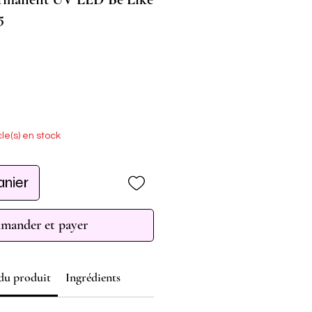
5
cle(s) en stock
anier
ander et payer
 du produit
Ingrédients