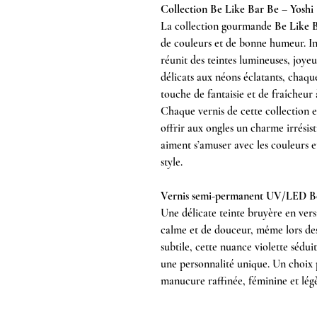
Collection Be Like Bar Be – Yoshi
La collection gourmande
Be Like 
de couleurs et de bonne humeur. Ins
réunit des teintes lumineuses, joyeu
délicats aux néons éclatants, chaq
touche de fantaisie et de fraîcheur
Chaque vernis de cette collection e
offrir aux ongles un charme irrésist
aiment s’amuser avec les couleurs e
style.
Vernis semi-permanent UV/LED Be
Une délicate teinte bruyère en vers
calme et de douceur, même lors des 
subtile, cette nuance violette sédu
une personnalité unique. Un choix 
manucure raffinée, féminine et lég