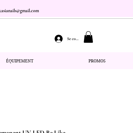
.kasianails@gmail.com
Se connecter
ÉQUIPEMENT
PROMOS
ermanent UV LED Be Like