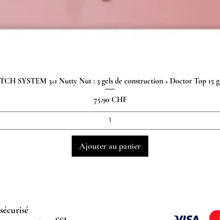
H SYSTEM 3+1 Nutty Nut : 3 gels de construction + Doctor Top 15
Aperçu rapide
Prix
75.90 CHF
Ajouter au panier
sécurisé