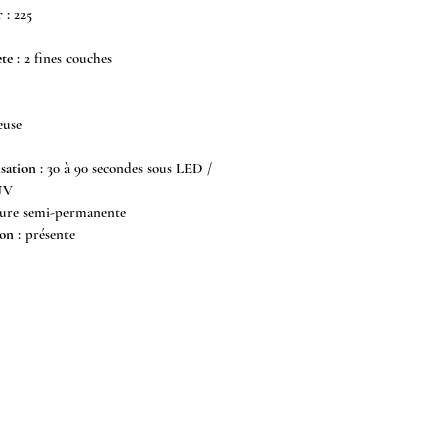
 :
225
te :
2 fines couches
use
ation :
30 à 90 secondes sous LED /
 UV
re semi-permanente
on :
présente