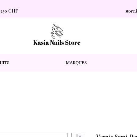
s 250 CHF
store
UITS
MARQUES
Vernis Semi-P