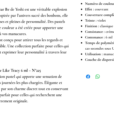
Numéro de couleur
Effet :
couvrant
Bar Be
de Yoshi est une véritable explosion
Couverture complè
pirée par l’univers sucré des bonbons, elle
Teinte :
violet
ses et pleines de personnalité. Des pastels
Finition :
classique
ue couleur a été créée pour apporter une
Consistance :
créme
 à vos manucures.
Contenance :
6 ml
st conçu pour attirer tous les regards et
Temps de polyméris
ible. Une collection parfaite pour celles qui
120 secondes sous
t exprimer leur personnalité à travers leur
Utilisation :
manucu
Couche de dispersi
 Like Tracy 6 ml – N°225
ion pastel qui apporte une sensation de
journées les plus chargées. Élégante et
it par son charme discret tout en conservant
parfait pour celles qui recherchent une
èrement originale.