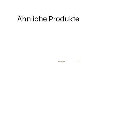
Ähnliche Produkte
PRO MATCH SYSTEM 3+1 Nutty Nut : 3
Sandwich Dual Forms 