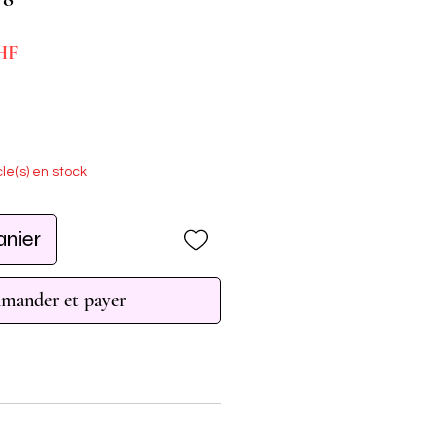
Prix
HF
promotionnel
cle(s) en stock
anier
ander et payer