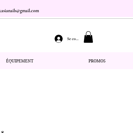
.kasianails@gmail.com
Se connecter
ÉQUIPEMENT
PROMOS
 8