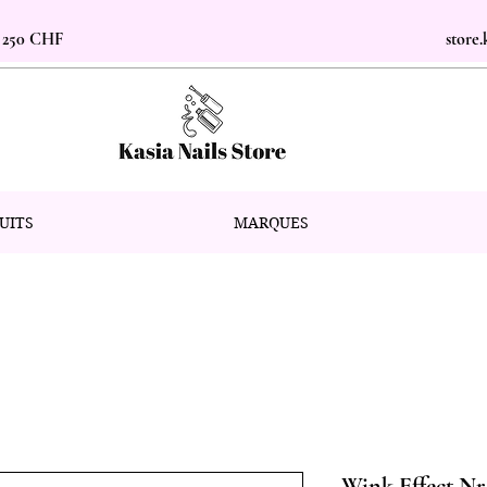
s 250 CHF
store
UITS
MARQUES
Wink Effect Nr