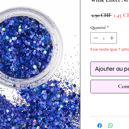
Prix
1.45 C
 2.90 CHF 
original
Quantité
*
Il ne reste que 7 arti
Ajouter au p
Comm