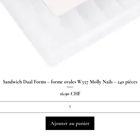
Sandwich Dual Forms – forme ovales W557 Molly Nails – 240 pièces
Aperçu rapide
Prix
16.90 CHF
Ajouter au panier