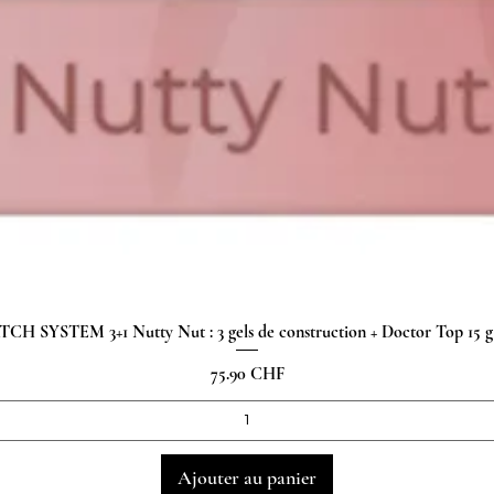
H SYSTEM 3+1 Nutty Nut : 3 gels de construction + Doctor Top 15
Aperçu rapide
Prix
75.90 CHF
Ajouter au panier