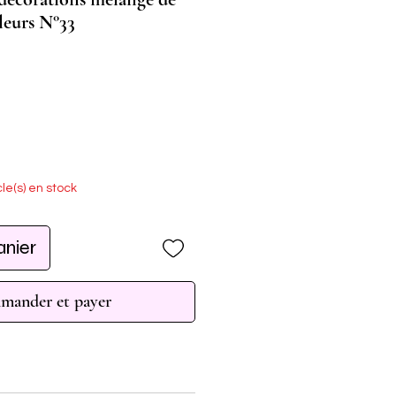
uleurs N°33
cle(s) en stock
anier
ander et payer