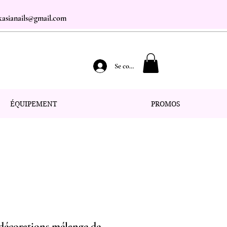
.kasianails@gmail.com
Se connecter
ÉQUIPEMENT
PROMOS
 décorations mélange de