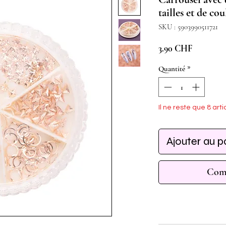
tailles et de co
SKU : 5903990511721
Prix
3.90 CHF
Quantité
*
Il ne reste que 8 arti
Ajouter au p
Comm