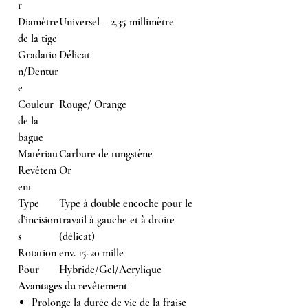
r
Diamètre
Universel – 2,35 millimètre
de la tige
Gradatio
Délicat
n/Dentur
e
Couleur
Rouge/ Orange
de la
bague
Matériau
Carbure de tungstène
Revêtem
Or
ent
Type
Type à double encoche pour le
d’incision
travail à gauche et à droite
s
(délicat)
Rotation
env. 15-20 mille
Pour
Hybride/Gel/Acrylique
Avantages du revêtement
Prolonge la durée de vie de la fraise