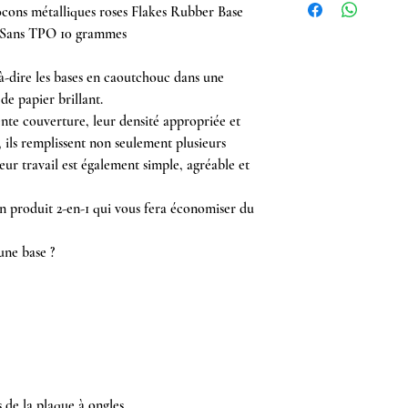
ocons métalliques roses Flakes Rubber Base
Sans TPO 10 grammes
t-à-dire les bases en caoutchouc dans une
de papier brillant.
lente couverture, leur densité appropriée et
, ils remplissent non seulement plusieurs
eur travail est également simple, agréable et
 produit 2-en-1 qui vous fera économiser du
 une base ?
s de la plaque à ongles