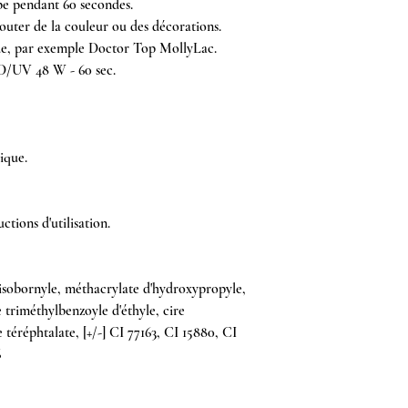
mpe pendant 60 secondes.
jouter de la couleur ou des décorations.
ide, par exemple Doctor Top MollyLac.
D/UV 48 W - 60 sec.
ique.
ctions d'utilisation.
'isobornyle, méthacrylate d'hydroxypropyle,
triméthylbenzoyle d'éthyle, cire
 téréphtalate, [+/-] CI 77163, CI 15880, CI
6