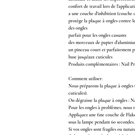
confort de travail lors de l'applicat
a une couche d'inhibition (couche 
protège la plaque à ongles contre
des ongles
parfait pour les ongles cassants
des morceaux de papier d'aluminiu
un pinceau court et parfaitement pr
base jusqu'aux cuticules
Produits complémentaires : Nail 
Comment utiliser:
Nous préparons la plaque à ongles (l
cuticules).
On dégraisse la plaque à ongles :
Pour les ongles à problèmes, nou
Appliquez une fine couche de Flake
sous la lampe pendant 60 secondes.
Si vos ongles sont fragiles ou natu