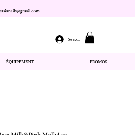
.kasianails@gmail.com
Se connecter
ÉQUIPEMENT
PROMOS
 Base Milk&Pink MollyLac