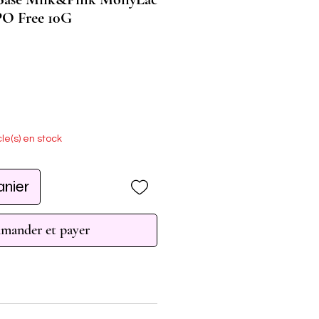
O Free 10G
cle(s) en stock
anier
ander et payer