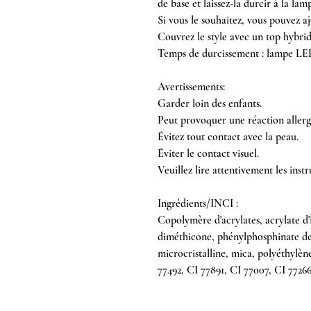
de base et laissez-la durcir à la la
Si vous le souhaitez, vous pouvez a
Couvrez le style avec un top hybr
Temps de durcissement : lampe LE
Avertissements:
Garder loin des enfants.
Peut provoquer une réaction allerg
Évitez tout contact avec la peau.
Éviter le contact visuel.
Veuillez lire attentivement les instru
Ingrédients/INCI :
Copolymère d'acrylates, acrylate d
diméthicone, phénylphosphinate de 
microcristalline, mica, polyéthylène
77492, CI 77891, CI 77007, CI 7726