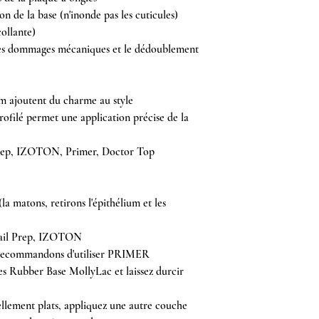
ion de la base (n'inonde pas les cuticules)
collante)
 les dommages mécaniques et le dédoublement
m ajoutent du charme au style
ofilé permet une application précise de la
Prep, IZOTON, Primer, Doctor Top
a matons, retirons l'épithélium et les
 Nail Prep, IZOTON
s recommandons d'utiliser PRIMER
s Rubber Base MollyLac et laissez durcir
rellement plats, appliquez une autre couche