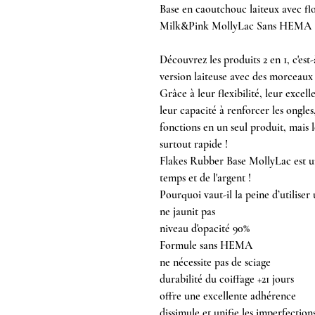
Base en caoutchouc laiteux avec fl
Milk&Pink MollyLac Sans HEMA 
Découvrez les produits 2 en 1, c'es
version laiteuse avec des morceaux 
Grâce à leur flexibilité, leur excel
leur capacité à renforcer les ongles
fonctions en un seul produit, mais l
surtout rapide !
Flakes Rubber Base MollyLac est un
temps et de l'argent !
Pourquoi vaut-il la peine d’utiliser
ne jaunit pas
niveau d'opacité 90%
Formule sans HEMA
ne nécessite pas de sciage
durabilité du coiffage +21 jours
offre une excellente adhérence
dissimule et unifie les imperfection