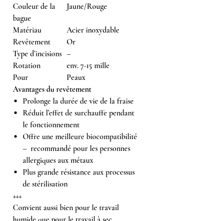
Couleur de la
Jaune/Rouge
bague
Matériau
Acier inoxydable
Revêtement
Or
Type d’incisions
–
Rotation
env. 7-15 mille
Pour
Peaux
Avantages du revêtement
Prolonge la durée de vie de la fraise
Réduit l’effet de surchauffe pendant
le fonctionnement
Offre une meilleure biocompatibilité
– recommandé pour les personnes
allergiques aux métaux
Plus grande résistance aux processus
de stérilisation
+++
Convient aussi bien pour le travail
humide que pour le travail à sec