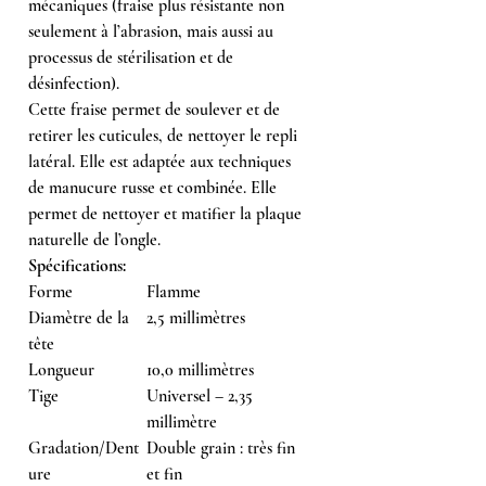
mécaniques (fraise plus résistante non
seulement à l’abrasion, mais aussi au
processus de stérilisation et de
désinfection).
Cette fraise permet de soulever et de
retirer les cuticules, de nettoyer le repli
latéral. Elle est adaptée aux techniques
de manucure russe et combinée. Elle
permet de nettoyer et matifier la plaque
naturelle de l’ongle.
Spécifications:
Forme
Flamme
Diamètre de la
2,5 millimètres
tête
Longueur
10,0 millimètres
Tige
Universel – 2,35
millimètre
Gradation/Dent
Double grain : très fin
ure
et fin