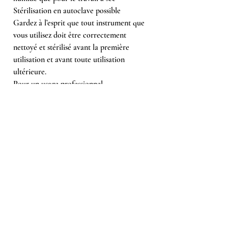
Stérilisation en autoclave possible
Gardez à l’esprit que tout instrument que
vous utilisez doit être correctement
nettoyé et stérilisé avant la première
utilisation et avant toute utilisation
ultérieure.
Pour un usage professionnel.
Référence: V104.243R.EFF.025_Z
Achetés ensemble