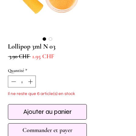
Lollipop 3ml N 03
Prix
Prix
1.95 CHF
 3.90 CHF 
promotionnel
original
Quantité
*
Il ne reste que 6 article(s) en stock
Ajouter au panier
Commander et payer