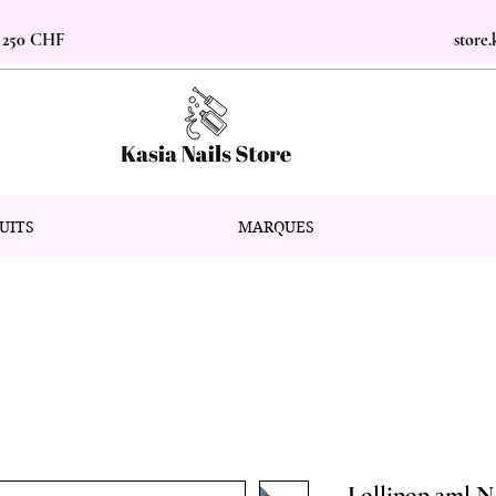
s 250 CHF
store
UITS
MARQUES
Lollipop 3ml N