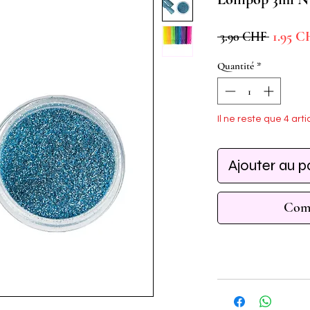
Prix
1.95 C
 3.90 CHF 
original
Quantité
*
Il ne reste que 4 arti
Ajouter au p
Comm