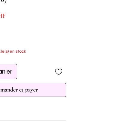
Prix
HF
promotionnel
cle(s) en stock
anier
ander et payer