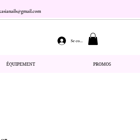
.kasianails@gmail.com
Se connecter
ÉQUIPEMENT
PROMOS
 07