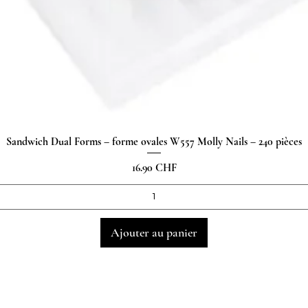
Sandwich Dual Forms – forme ovales W557 Molly Nails – 240 pièces
Aperçu rapide
Prix
16.90 CHF
Ajouter au panier