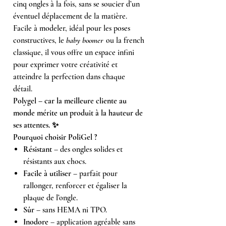
cinq ongles à la fois, sans se soucier d’un
éventuel déplacement de la matière.
Facile à modeler, idéal pour les poses
constructives, le
baby boomer
ou la french
classique, il vous offre un espace infini
pour exprimer votre créativité et
atteindre la perfection dans chaque
détail.
Polygel – car la meilleure cliente au
monde mérite un produit à la hauteur de
ses attentes. ✨
Pourquoi choisir PoliGel ?
Résistant
– des ongles solides et
résistants aux chocs.
Facile à utiliser
– parfait pour
rallonger, renforcer et égaliser la
plaque de l’ongle.
Sûr
– sans HEMA ni TPO.
Inodore
– application agréable sans