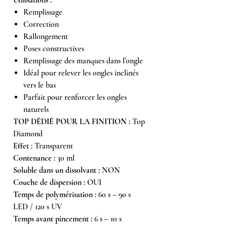
Remplissage
Correction
Rallongement
Poses constructives
Remplissage des manques dans l’ongle
Idéal pour relever les ongles inclinés
vers le bas
Parfait pour renforcer les ongles
naturels
TOP DÉDIÉ POUR LA FINITION :
Top
Diamond
Effet :
Transparent
Contenance :
30 ml
Soluble dans un dissolvant :
NON
Couche de dispersion :
OUI
Temps de polymérisation :
60 s – 90 s
LED / 120 s UV
Temps avant pincement :
6 s – 10 s