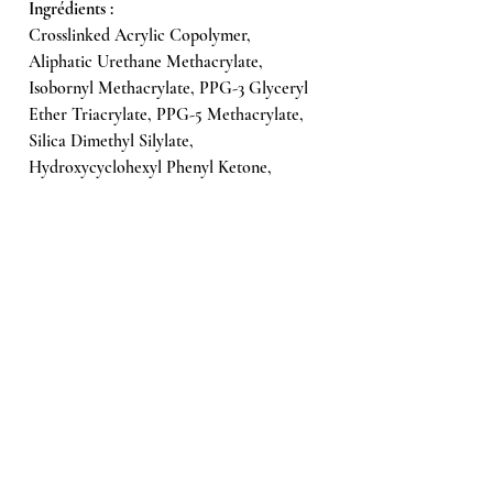
Ingrédients :
Crosslinked Acrylic Copolymer,
Aliphatic Urethane Methacrylate,
Isobornyl Methacrylate, PPG-3 Glyceryl
Ether Triacrylate, PPG-5 Methacrylate,
Silica Dimethyl Silylate,
Hydroxycyclohexyl Phenyl Ketone,
Hydroxypropyl Methacrylate, Ethyl
Trimethylbenzoyl Phenylphosphinate,
Ethyl Methacrylate, Acrylic Acid, BHT
Hydroquinone, P-Hydroxyanisole, Peut
contenir [+/-] : CI 19140, CI 15850, CI
60725, CI 77891, CI 77499.
En cas d’allergie à l’une des substances
contenues dans le produit, une réaction
allergique peut survenir