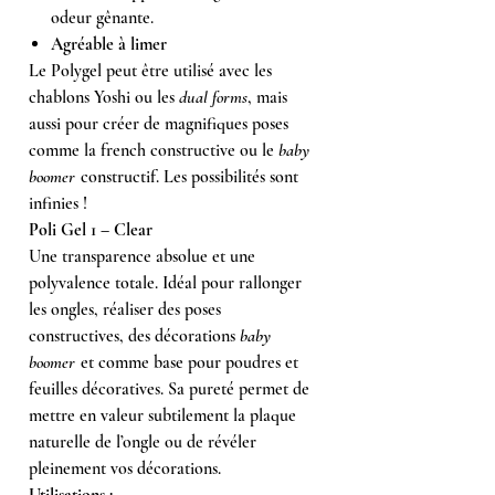
odeur gênante.
Agréable à limer
Le Polygel peut être utilisé avec les
chablons Yoshi ou les
dual forms
, mais
aussi pour créer de magnifiques poses
comme la french constructive ou le
baby
boomer
constructif. Les possibilités sont
infinies !
Poli Gel 1 – Clear
Une transparence absolue et une
polyvalence totale. Idéal pour rallonger
les ongles, réaliser des poses
constructives, des décorations
baby
boomer
et comme base pour poudres et
feuilles décoratives. Sa pureté permet de
mettre en valeur subtilement la plaque
naturelle de l’ongle ou de révéler
pleinement vos décorations.
Utilisations :