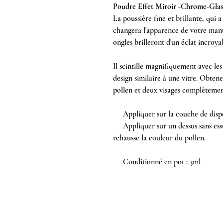
Poudre Effet Miroir -Chrome-Glass
La poussière fine et brillante, qui 
changera l'apparence de votre manu
ongles brilleront d'un éclat incroyabl
Il scintille magnifiquement avec le
design similaire à une vitre. Obten
pollen et deux visages complètement
Appliquer sur la couche de dispers
Appliquer sur un dessus sans essu
rehausse la couleur du pollen.
Conditionné en pot : 3ml