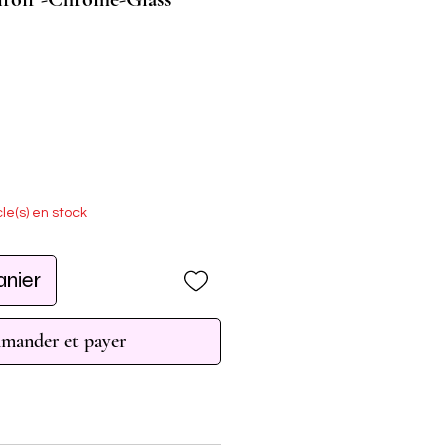
cle(s) en stock
anier
ander et payer