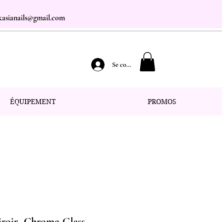
.kasianails@gmail.com
Se connecter
ÉQUIPEMENT
PROMOS
iroir -Chrome-Glass