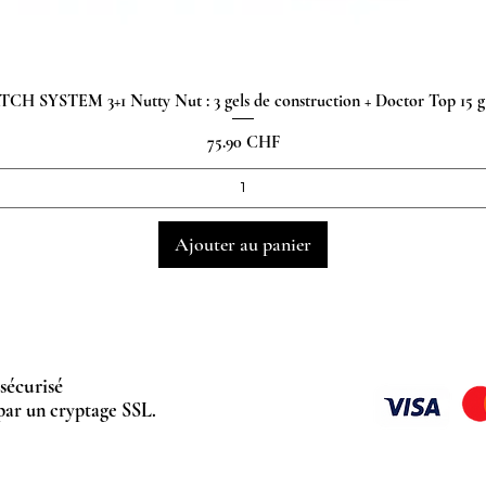
H SYSTEM 3+1 Nutty Nut : 3 gels de construction + Doctor Top 15
Aperçu rapide
Prix
75.90 CHF
Ajouter au panier
sécurisé
par un cryptage SSL.