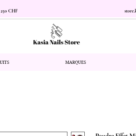
s 250 CHF
store
UITS
MARQUES
Poudre Effet M