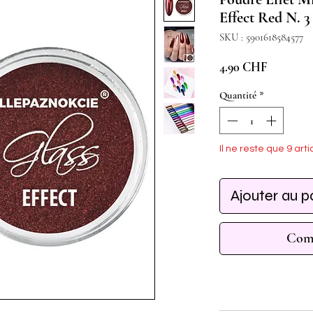
Effect Red N. 3
SKU : 5901618584577
Prix
4.90 CHF
Quantité
*
Il ne reste que 9 arti
Ajouter au p
Comm