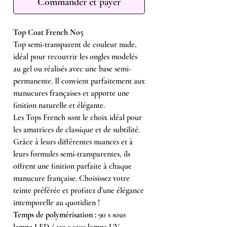
Commander et payer
Top Coat French No5
Top semi-transparent de couleur nude,
idéal pour recouvrir les ongles modelés
au gel ou réalisés avec une base semi-
permanente. Il convient parfaitement aux
manucures françaises et apporte une
finition naturelle et élégante.
Les Tops French sont le choix idéal pour
les amatrices de classique et de subtilité.
Grâce à leurs différentes nuances et à
leurs formules semi-transparentes, ils
offrent une finition parfaite à chaque
manucure française. Choisissez votre
teinte préférée et profitez d’une élégance
intemporelle au quotidien !
Temps de polymérisation :
90 s sous
lampe LED / 120 s sous lampe UV