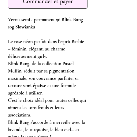
Commander et payer
Vernis semi - permanent 96 Blink Bang
10g Slowianka
Le rose néon parfait dans l’esprit Barbie
– féminin, élégant, au charme
délicieusement girly.
Blink Bang
, de la collection
Pastel
Muffin
, séduit par sa
pigmentation
maximale
, son
couvrance parfaite
, sa
texture semi-épaisse
et une formule
agréable à utiliser.
C’est le choix idéal pour toutes celles qui
aiment les
tons froids
et leurs
associations.
Blink Bang
s’accorde à merveille avec la
lavande, le turquoise, le bleu ciel… et
même le jaune citron !