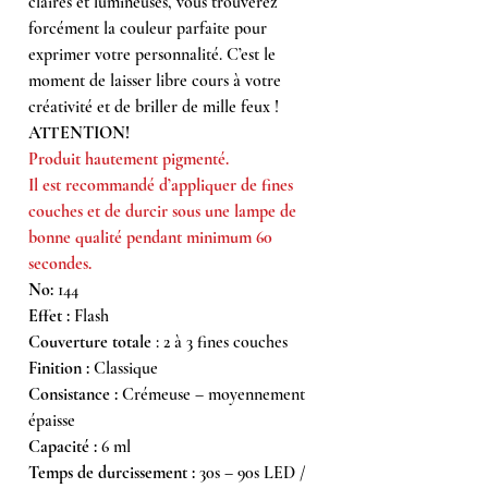
claires et lumineuses, vous trouverez
forcément la couleur parfaite pour
exprimer votre personnalité. C’est le
moment de laisser libre cours à votre
créativité et de briller de mille feux !
ATTENTION!
Produit hautement pigmenté.
Il est recommandé d’appliquer de fines
couches et de durcir sous une lampe de
bonne qualité pendant minimum 60
secondes.
No:
144
Effet :
Flash
Couverture totale
: 2 à 3 fines couches
Finition :
Classique
Consistance :
Crémeuse – moyennement
épaisse
Capacité :
6 ml
Temps de durcissement :
30s – 90s LED /