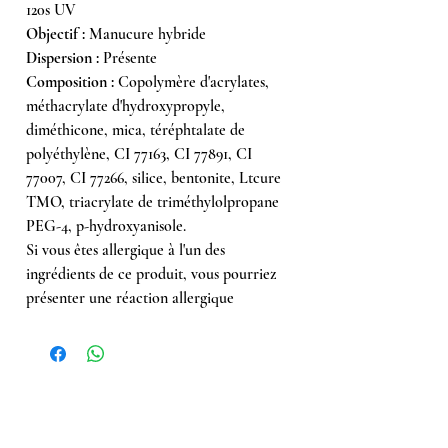
120s UV
Objectif :
Manucure hybride
Dispersion :
Présente
Composition :
Copolymère d'acrylates,
méthacrylate d'hydroxypropyle,
diméthicone, mica, téréphtalate de
polyéthylène, CI 77163, CI 77891, CI
77007, CI 77266, silice, bentonite, Ltcure
TMO, triacrylate de triméthylolpropane
PEG-4, p-hydroxyanisole.
Si vous êtes allergique à l'un des
ingrédients de ce produit, vous pourriez
présenter une réaction allergique
Achetés ensemble