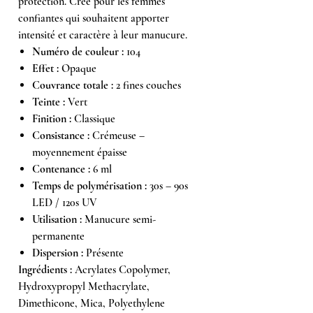
protection. Créé pour les femmes
confiantes qui souhaitent apporter
intensité et caractère à leur manucure.
Numéro de couleur :
104
Effet :
Opaque
Couvrance totale :
2 fines couches
Teinte :
Vert
Finition :
Classique
Consistance :
Crémeuse –
moyennement épaisse
Contenance :
6 ml
Temps de polymérisation :
30s – 90s
LED / 120s UV
Utilisation :
Manucure semi-
permanente
Dispersion :
Présente
Ingrédients :
Acrylates Copolymer,
Hydroxypropyl Methacrylate,
Dimethicone, Mica, Polyethylene