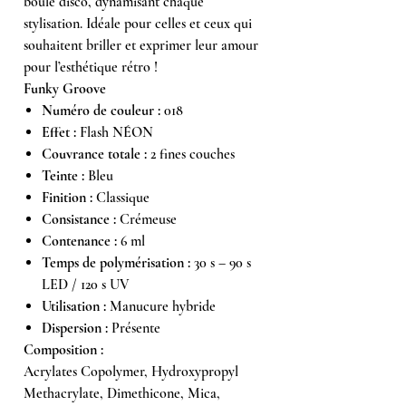
boule disco, dynamisant chaque
stylisation. Idéale pour celles et ceux qui
souhaitent briller et exprimer leur amour
pour l’esthétique rétro !
Funky Groove
Numéro de couleur :
018
Effet :
Flash NÉON
Couvrance totale :
2 fines couches
Teinte :
Bleu
Finition :
Classique
Consistance :
Crémeuse
Contenance :
6 ml
Temps de polymérisation :
30 s – 90 s
LED / 120 s UV
Utilisation :
Manucure hybride
Dispersion :
Présente
Composition :
Acrylates Copolymer, Hydroxypropyl
Methacrylate, Dimethicone, Mica,