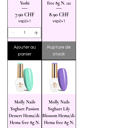
Yoshi
free 8g N. 121
Prix
Prix
7.90 CHF
8.90 CHF
vsp2+1
vsp2+1
Ajouter au
Rupture de
panier
stock
Molly Nails
Molly Nails
Yoghurt Passion
Yoghurt Lily
Dessert Hema/di-
Blossom Hema/di-
Hema free 8g N.
Hema free 8g N.