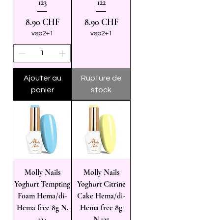
123
122
Prix
Prix
8.90 CHF
8.90 CHF
vsp2+1
vsp2+1
Ajouter au
Rupture de
panier
stock
Molly Nails
Molly Nails
Yoghurt Tempting
Yoghurt Citrine
Foam Hema/di-
Cake Hema/di-
Hema free 8g N.
Hema free 8g
124
N.125