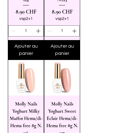
Prix
Prix
8.90 CHF
8.90 CHF
vsp2+1
vsp2+1
Ajouter au
Ajouter au
panier
panier
Molly Nails
Molly Nails
Yoghurt Milky
Yoghurt Sweet
Muffin Hema/di-
Eclair Hema/di-
Hema free 8g N.
Hema free 8g N.
126
127