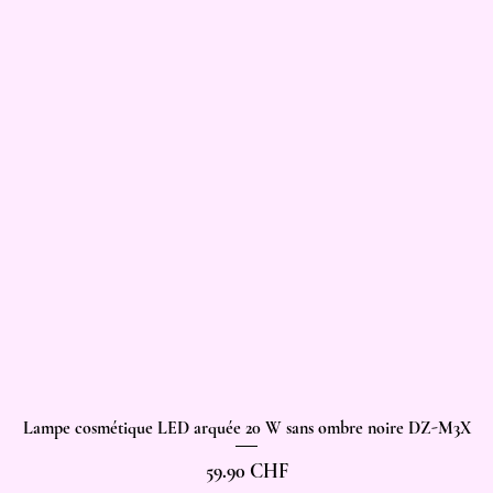
Lampe cosmétique LED arquée 20 W sans ombre noire DZ-M3X
Aperçu rapide
Prix
59.90 CHF