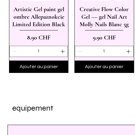
Aperçu rapide
Aperçu rapide
Artistic Gel paint gel
Creative Flow Color
ombre Allepaznokcie
Gel –– gel Nail Art
Limited Edition Black
Molly Nails Blanc 5g
Prix
Prix
8.90 CHF
9.90 CHF
Ajouter au panier
Ajouter au panier
equipement